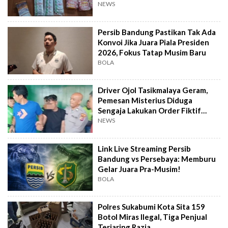
NEWS
Persib Bandung Pastikan Tak Ada
Konvoi Jika Juara Piala Presiden
2026, Fokus Tatap Musim Baru
BOLA
Driver Ojol Tasikmalaya Geram,
Pemesan Misterius Diduga
Sengaja Lakukan Order Fiktif
Berulang
NEWS
Link Live Streaming Persib
Bandung vs Persebaya: Memburu
Gelar Juara Pra-Musim!
BOLA
Polres Sukabumi Kota Sita 159
Botol Miras Ilegal, Tiga Penjual
Terjaring Razia