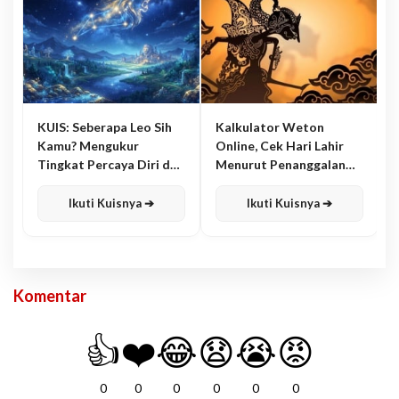
KUIS: Seberapa Leo Sih
Kalkulator Weton
Kamu? Mengukur
Online, Cek Hari Lahir
Tingkat Percaya Diri dan
Menurut Penanggalan
Karisma
Jawa
Ikuti Kuisnya ➔
Ikuti Kuisnya ➔
Komentar
👍
❤️
😂
😧
😭
😡
0
0
0
0
0
0