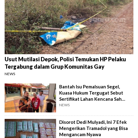
Usut Mutilasi Depok, Polisi Temukan HP Pelaku
Tergabung dalam Grup Komunitas Gay
NEWS
Bantah Isu Pemalsuan Segel,
Kuasa Hukum Tergugat Sebut
Sertifikat Lahan Kencana Sah
Lewat PTSL
NEWS
Disorot Dedi Mulyadi, Ini 7 Efek
Mengerikan Tramadol yang Bisa
Mengancam Nyawa