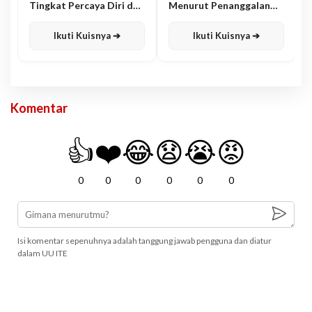
Tingkat Percaya Diri dan
Menurut Penanggalan
Karisma
Jawa
Ikuti Kuisnya ➔
Ikuti Kuisnya ➔
Komentar
👍
❤️
😂
😧
😭
😡
0
0
0
0
0
0
Isi komentar sepenuhnya adalah tanggung jawab pengguna dan diatur
dalam UU ITE