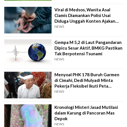
Viral di Medsos, Wanita Asal
Ciamis Diamankan Polisi Usai
Diduga Unggah Konten Ajakan
Demo
NEWS
Gempa M 5,2 di Laut Pangandaran
Dipicu Sesar Aktif, BMKG Pastikan
Tak Berpotensi Tsunami
NEWS
Menyoal PHK 178 Buruh Garmen
di Cimahi, Dedi Mulyadi Minta
Pekerja Fleksibel Ikuti Peta
Industri
NEWS
Kronologi Misteri Jasad Mutilasi
dalam Karung di Pancoran Mas
Depok
NEWS