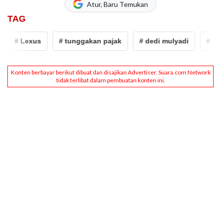
Atur, Baru Temukan
TAG
# Lexus
# tunggakan pajak
# dedi mulyadi
# Mob