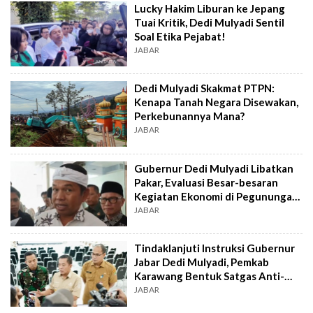
Lucky Hakim Liburan ke Jepang
Tuai Kritik, Dedi Mulyadi Sentil
Soal Etika Pejabat!
JABAR
Dedi Mulyadi Skakmat PTPN:
Kenapa Tanah Negara Disewakan,
Perkebunannya Mana?
JABAR
Gubernur Dedi Mulyadi Libatkan
Pakar, Evaluasi Besar-besaran
Kegiatan Ekonomi di Pegunungan
Jabar
JABAR
Tindaklanjuti Instruksi Gubernur
Jabar Dedi Mulyadi, Pemkab
Karawang Bentuk Satgas Anti-
Premanisme
JABAR