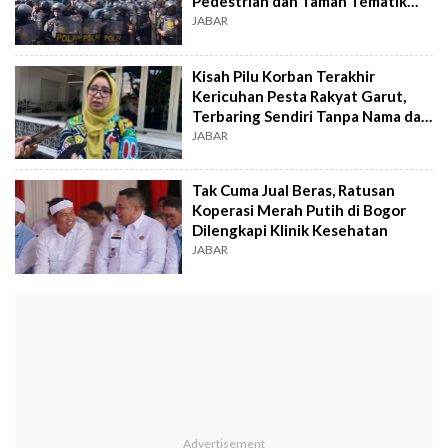
Pedestrian dan Taman Tematik
Siap Dibangun
JABAR
Kisah Pilu Korban Terakhir
Kericuhan Pesta Rakyat Garut,
Terbaring Sendiri Tanpa Nama dan
Keluarga
JABAR
Tak Cuma Jual Beras, Ratusan
Koperasi Merah Putih di Bogor
Dilengkapi Klinik Kesehatan
JABAR