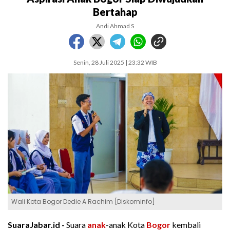
Bertahap
Andi Ahmad S
Senin, 28 Juli 2025 | 23:32 WIB
Wali Kota Bogor Dedie A Rachim [Diskominfo]
SuaraJabar.id -
Suara
anak
-anak Kota
Bogor
kembali