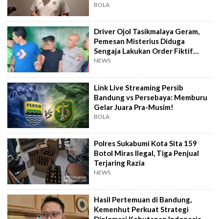
BOLA
Driver Ojol Tasikmalaya Geram,
Pemesan Misterius Diduga
Sengaja Lakukan Order Fiktif
Berulang
NEWS
Link Live Streaming Persib
Bandung vs Persebaya: Memburu
Gelar Juara Pra-Musim!
BOLA
Polres Sukabumi Kota Sita 159
Botol Miras Ilegal, Tiga Penjual
Terjaring Razia
NEWS
Hasil Pertemuan di Bandung,
Kemenhut Perkuat Strategi
Diplomasi Kehutanan Indonesia