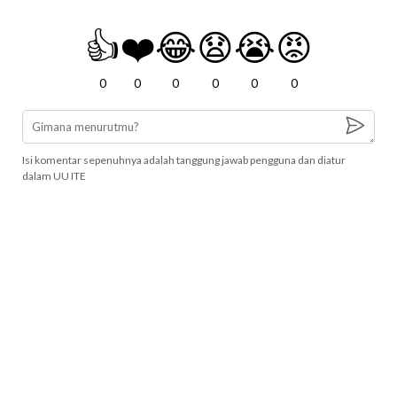
👍
❤️
😂
😧
😭
😡
0
0
0
0
0
0
Isi komentar sepenuhnya adalah tanggung jawab pengguna dan diatur
dalam UU ITE