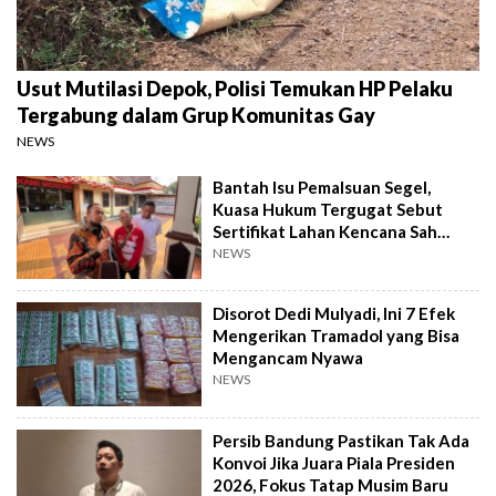
Usut Mutilasi Depok, Polisi Temukan HP Pelaku
Tergabung dalam Grup Komunitas Gay
NEWS
Bantah Isu Pemalsuan Segel,
Kuasa Hukum Tergugat Sebut
Sertifikat Lahan Kencana Sah
Lewat PTSL
NEWS
Disorot Dedi Mulyadi, Ini 7 Efek
Mengerikan Tramadol yang Bisa
Mengancam Nyawa
NEWS
Persib Bandung Pastikan Tak Ada
Konvoi Jika Juara Piala Presiden
2026, Fokus Tatap Musim Baru