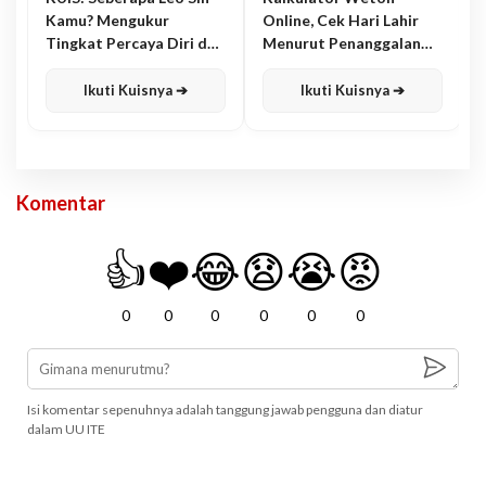
Kamu? Mengukur
Online, Cek Hari Lahir
Tingkat Percaya Diri dan
Menurut Penanggalan
Karisma
Jawa
Ikuti Kuisnya ➔
Ikuti Kuisnya ➔
Komentar
👍
❤️
😂
😧
😭
😡
0
0
0
0
0
0
Isi komentar sepenuhnya adalah tanggung jawab pengguna dan diatur
dalam UU ITE