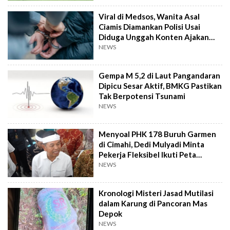
Viral di Medsos, Wanita Asal
Ciamis Diamankan Polisi Usai
Diduga Unggah Konten Ajakan
Demo
NEWS
Gempa M 5,2 di Laut Pangandaran
Dipicu Sesar Aktif, BMKG Pastikan
Tak Berpotensi Tsunami
NEWS
Menyoal PHK 178 Buruh Garmen
di Cimahi, Dedi Mulyadi Minta
Pekerja Fleksibel Ikuti Peta
Industri
NEWS
Kronologi Misteri Jasad Mutilasi
dalam Karung di Pancoran Mas
Depok
NEWS