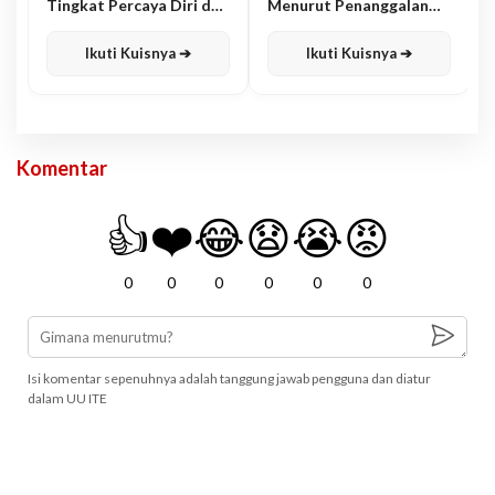
Tingkat Percaya Diri dan
Menurut Penanggalan
Karisma
Jawa
Ikuti Kuisnya ➔
Ikuti Kuisnya ➔
Komentar
👍
❤️
😂
😧
😭
😡
0
0
0
0
0
0
Isi komentar sepenuhnya adalah tanggung jawab pengguna dan diatur
dalam UU ITE