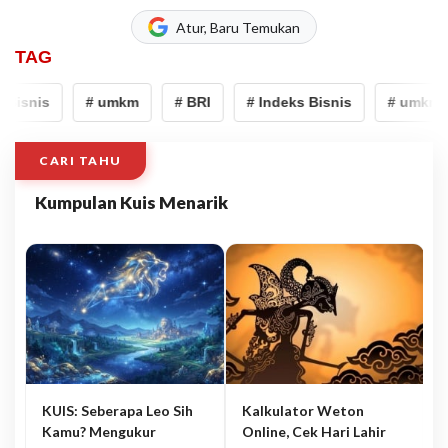
Atur, Baru Temukan
TAG
Bisnis
# umkm
# BRI
# Indeks Bisnis
# umkm
CARI TAHU
Kumpulan Kuis Menarik
KUIS: Seberapa Leo Sih
Kalkulator Weton
Kamu? Mengukur
Online, Cek Hari Lahir