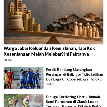
Warga Jabar Keluar dari Kemiskinan, Tapi Kok
Kesenjangan Malah Melebar? Ini Faktanya
NEWS
Persib Bandung Matangkan
Persiapan di Bali, Igor Tolic Jadikan
Dua Laga Uji Coba sebagai Tolok
Ukur
BOLA
Diduga Korsleting Listrik, Rumah
Semi-Permanen di Ciamis Ludes
Terbakar, Kerugian Ditaksir Rp40