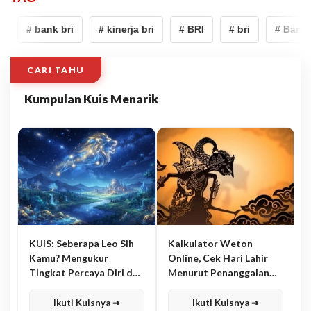
# bank bri
# kinerja bri
# BRI
# bri
# Bank B
CARI TAHU
Kumpulan Kuis Menarik
KUIS: Seberapa Leo Sih
Kalkulator Weton
Kamu? Mengukur
Online, Cek Hari Lahir
Tingkat Percaya Diri dan
Menurut Penanggalan
Karisma
Jawa
Ikuti Kuisnya ➔
Ikuti Kuisnya ➔