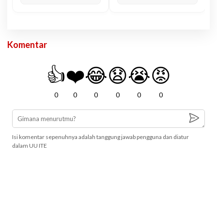
Komentar
👍
❤️
😂
😧
😭
😡
0
0
0
0
0
0
Isi komentar sepenuhnya adalah tanggung jawab pengguna dan diatur
dalam UU ITE