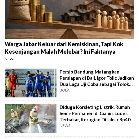
Warga Jabar Keluar dari Kemiskinan, Tapi Kok
Kesenjangan Malah Melebar? Ini Faktanya
NEWS
Persib Bandung Matangkan
Persiapan di Bali, Igor Tolic Jadikan
Dua Laga Uji Coba sebagai Tolok
Ukur
BOLA
Diduga Korsleting Listrik, Rumah
Semi-Permanen di Ciamis Ludes
Terbakar, Kerugian Ditaksir Rp40
Juta
NEWS