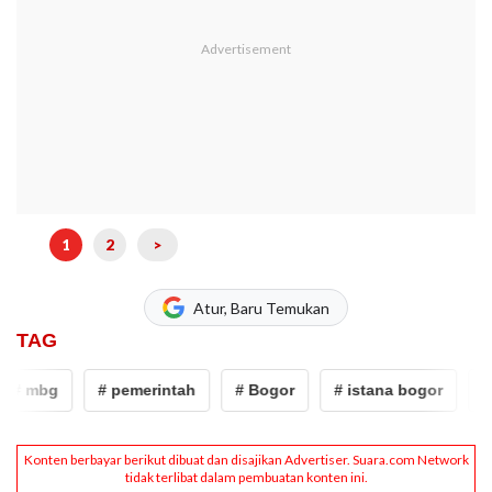
1
2
>
Atur, Baru Temukan
TAG
# mbg
# pemerintah
# Bogor
# istana bogor
# d