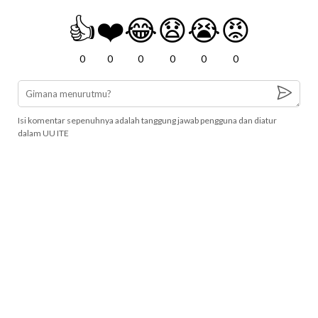
👍
❤️
😂
😧
😭
😡
0
0
0
0
0
0
Isi komentar sepenuhnya adalah tanggung jawab pengguna dan diatur
dalam UU ITE