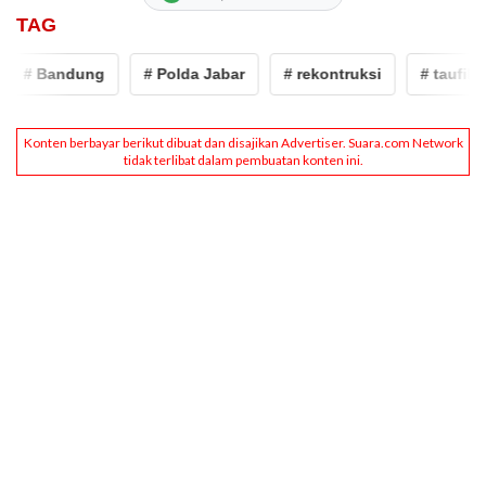
TAG
# Bandung
# Polda Jabar
# rekontruksi
# taufik hid