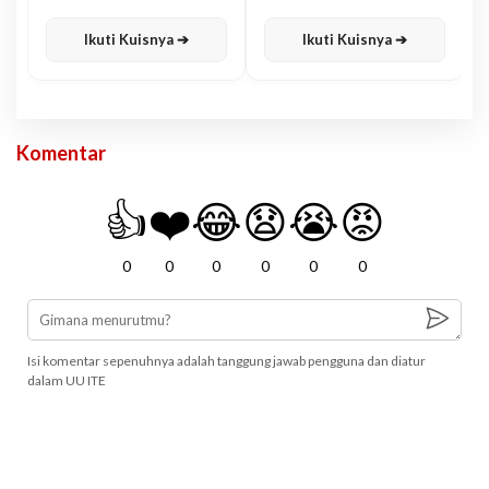
Karisma
Jawa
Ikuti Kuisnya ➔
Ikuti Kuisnya ➔
Komentar
👍
❤️
😂
😧
😭
😡
0
0
0
0
0
0
Isi komentar sepenuhnya adalah tanggung jawab pengguna dan diatur
dalam UU ITE