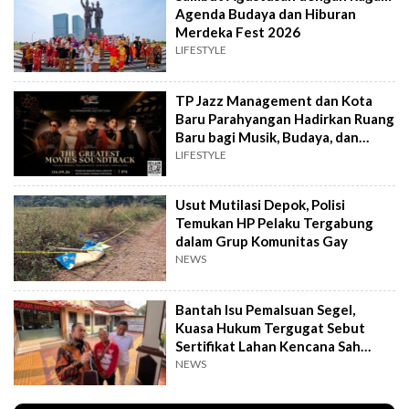
Agenda Budaya dan Hiburan
Merdeka Fest 2026
LIFESTYLE
TP Jazz Management dan Kota
Baru Parahyangan Hadirkan Ruang
Baru bagi Musik, Budaya, dan
Komunitas
LIFESTYLE
Usut Mutilasi Depok, Polisi
Temukan HP Pelaku Tergabung
dalam Grup Komunitas Gay
NEWS
Bantah Isu Pemalsuan Segel,
Kuasa Hukum Tergugat Sebut
Sertifikat Lahan Kencana Sah
Lewat PTSL
NEWS