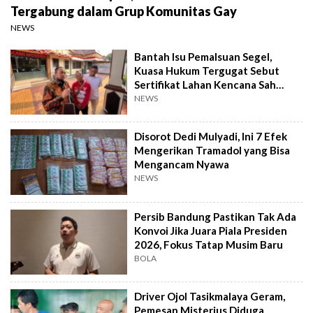
Tergabung dalam Grup Komunitas Gay
NEWS
Bantah Isu Pemalsuan Segel,
Kuasa Hukum Tergugat Sebut
Sertifikat Lahan Kencana Sah
Lewat PTSL
NEWS
Disorot Dedi Mulyadi, Ini 7 Efek
Mengerikan Tramadol yang Bisa
Mengancam Nyawa
NEWS
Persib Bandung Pastikan Tak Ada
Konvoi Jika Juara Piala Presiden
2026, Fokus Tatap Musim Baru
BOLA
Driver Ojol Tasikmalaya Geram,
Pemesan Misterius Diduga