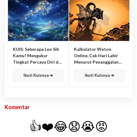
KUIS: Seberapa Leo Sih
Kalkulator Weton
Kamu? Mengukur
Online, Cek Hari Lahir
Tingkat Percaya Diri dan
Menurut Penanggalan
Karisma
Jawa
Ikuti Kuisnya ➔
Ikuti Kuisnya ➔
Komentar
👍
❤️
😂
😧
😭
😡