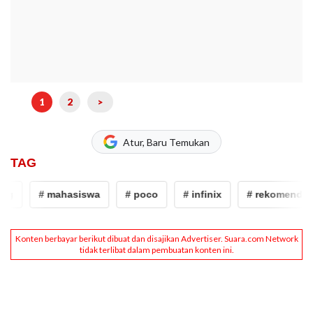
1
2
>
Atur, Baru Temukan
TAG
g
# mahasiswa
# poco
# infinix
# rekomendasi 