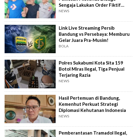
Sengaja Lakukan Order Fiktif
Berulang
NEWS
Link Live Streaming Persib
Bandung vs Persebaya: Memburu
Gelar Juara Pra-Musim!
BOLA
Polres Sukabumi Kota Sita 159
Botol Miras Ilegal, Tiga Penjual
Terjaring Razia
NEWS
Hasil Pertemuan di Bandung,
Kemenhut Perkuat Strategi
Diplomasi Kehutanan Indonesia
NEWS
Pemberantasan Tramadol Ilegal,