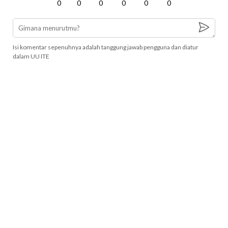
0
0
0
0
0
0
Isi komentar sepenuhnya adalah tanggung jawab pengguna dan diatur
dalam UU ITE