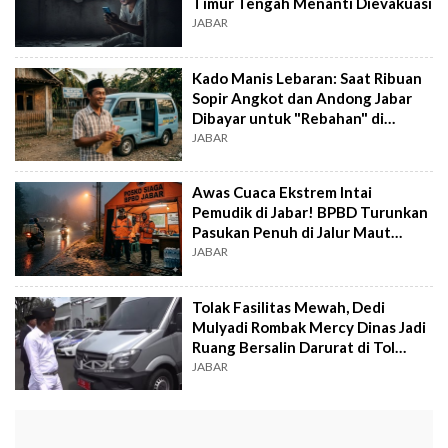
Timur Tengah Menanti Dievakuasi
JABAR
Kado Manis Lebaran: Saat Ribuan
Sopir Angkot dan Andong Jabar
Dibayar untuk "Rebahan" di
Rumah
JABAR
Awas Cuaca Ekstrem Intai
Pemudik di Jabar! BPBD Turunkan
Pasukan Penuh di Jalur Maut
Rawan Longsor
JABAR
Tolak Fasilitas Mewah, Dedi
Mulyadi Rombak Mercy Dinas Jadi
Ruang Bersalin Darurat di Tol
Cipali
JABAR