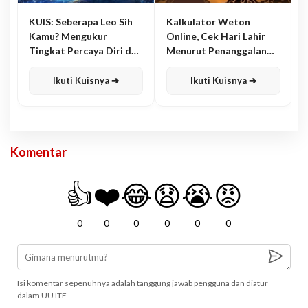
KUIS: Seberapa Leo Sih
Kalkulator Weton
Kamu? Mengukur
Online, Cek Hari Lahir
Tingkat Percaya Diri dan
Menurut Penanggalan
Karisma
Jawa
Ikuti Kuisnya ➔
Ikuti Kuisnya ➔
Komentar
👍
❤️
😂
😧
😭
😡
0
0
0
0
0
0
Isi komentar sepenuhnya adalah tanggung jawab pengguna dan diatur
dalam UU ITE