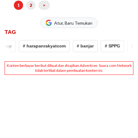
1
2
>
Atur, Baru Temukan
TAG
tup
# harapanrakyatcom
# banjar
# SPPG
# mbg