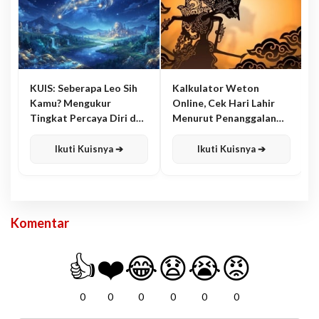
KUIS: Seberapa Leo Sih
Kalkulator Weton
Kamu? Mengukur
Online, Cek Hari Lahir
Tingkat Percaya Diri dan
Menurut Penanggalan
Karisma
Jawa
Ikuti Kuisnya ➔
Ikuti Kuisnya ➔
Komentar
👍
❤️
😂
😧
😭
😡
0
0
0
0
0
0