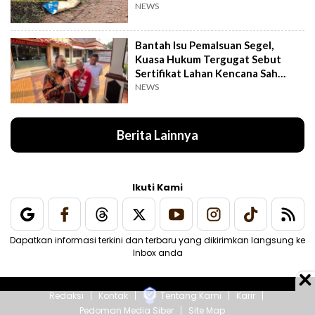
NEWS
Bantah Isu Pemalsuan Segel,
Kuasa Hukum Tergugat Sebut
Sertifikat Lahan Kencana Sah
Lewat PTSL
NEWS
Berita Lainnya
Ikuti Kami
Dapatkan informasi terkini dan terbaru yang dikirimkan langsung ke
Inbox anda
Redaksi
Kontak
Tentang Kami
Karir
Pedoman Media Siber
Site Map