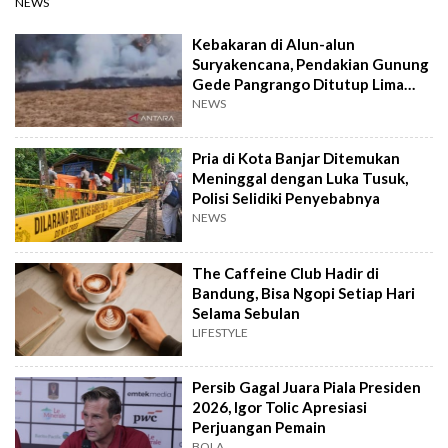
NEWS
Kebakaran di Alun-alun
Suryakencana, Pendakian Gunung
Gede Pangrango Ditutup Lima
Hari
NEWS
Pria di Kota Banjar Ditemukan
Meninggal dengan Luka Tusuk,
Polisi Selidiki Penyebabnya
NEWS
The Caffeine Club Hadir di
Bandung, Bisa Ngopi Setiap Hari
Selama Sebulan
LIFESTYLE
Persib Gagal Juara Piala Presiden
2026, Igor Tolic Apresiasi
Perjuangan Pemain
BOLA