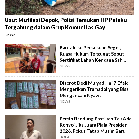
Usut Mutilasi Depok, Polisi Temukan HP Pelaku
Tergabung dalam Grup Komunitas Gay
NEWS
Bantah Isu Pemalsuan Segel,
Kuasa Hukum Tergugat Sebut
Sertifikat Lahan Kencana Sah
Lewat PTSL
NEWS
Disorot Dedi Mulyadi, Ini 7 Efek
Mengerikan Tramadol yang Bisa
Mengancam Nyawa
NEWS
Persib Bandung Pastikan Tak Ada
Konvoi Jika Juara Piala Presiden
2026, Fokus Tatap Musim Baru
BOLA