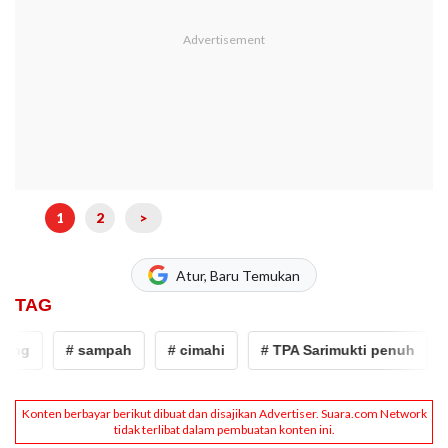
1
2
>
Atur, Baru Temukan
TAG
g
# sampah
# cimahi
# TPA Sarimukti penuh
# K