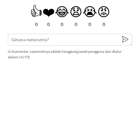
👍
❤️
😂
😧
😭
😡
0
0
0
0
0
0
Isi komentar sepenuhnya adalah tanggung jawab pengguna dan diatur
dalam UU ITE