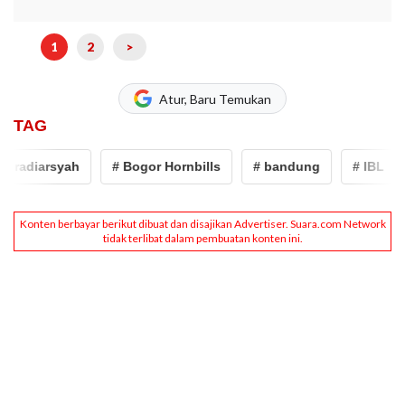
1
2
>
Atur, Baru Temukan
TAG
diarsyah
# Bogor Hornbills
# bandung
# IBL
# 