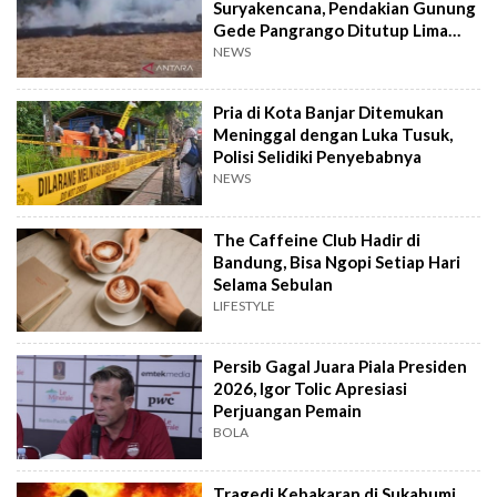
Suryakencana, Pendakian Gunung
Gede Pangrango Ditutup Lima
Hari
NEWS
Pria di Kota Banjar Ditemukan
Meninggal dengan Luka Tusuk,
Polisi Selidiki Penyebabnya
NEWS
The Caffeine Club Hadir di
Bandung, Bisa Ngopi Setiap Hari
Selama Sebulan
LIFESTYLE
Persib Gagal Juara Piala Presiden
2026, Igor Tolic Apresiasi
Perjuangan Pemain
BOLA
Tragedi Kebakaran di Sukabumi,