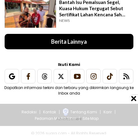
Bantah Isu Pemalsuan Segel,
Kuasa Hukum Tergugat Sebut
Sertifikat Lahan Kencana Sah
Lewat PTSL
NEWS
Berita Lainnya
Ikuti Kami
Dapatkan informasi terkini dan terbaru yang dikirimkan langsung ke
Inbox anda
Redaksi
Kontak
Tentang Kami
Karir
Pedoman Media Siber
Site Map
© 2026 suara.com - All Rights Reserved.