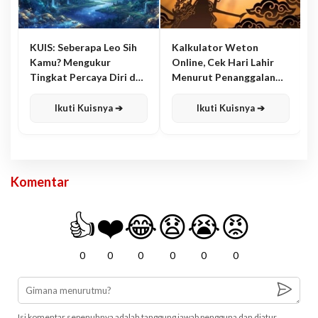
KUIS: Seberapa Leo Sih
Kalkulator Weton
Kamu? Mengukur
Online, Cek Hari Lahir
Tingkat Percaya Diri dan
Menurut Penanggalan
Karisma
Jawa
Ikuti Kuisnya ➔
Ikuti Kuisnya ➔
Komentar
👍
❤️
😂
😧
😭
😡
0
0
0
0
0
0
Isi komentar sepenuhnya adalah tanggung jawab pengguna dan diatur