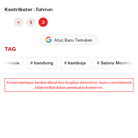
Kontributor :
Rahman
<
1
2
Atur, Baru Temukan
TAG
donesia
# bandung
# kamboja
# Satoru Mochizuki