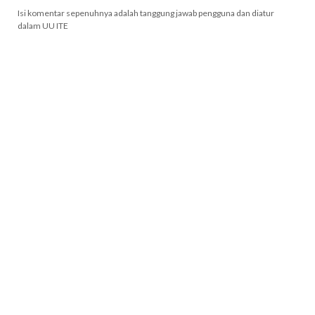
Isi komentar sepenuhnya adalah tanggung jawab pengguna dan diatur
dalam UU ITE