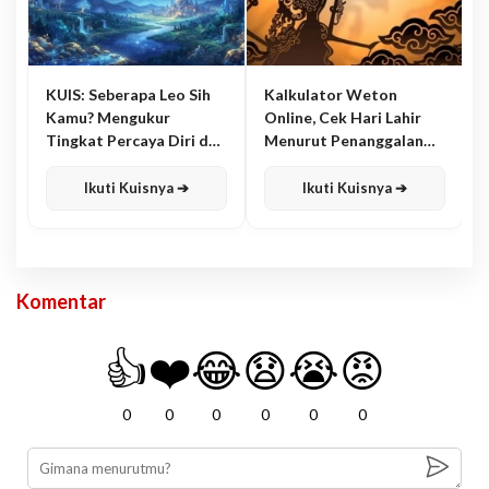
KUIS: Seberapa Leo Sih
Kalkulator Weton
Kamu? Mengukur
Online, Cek Hari Lahir
Tingkat Percaya Diri dan
Menurut Penanggalan
Karisma
Jawa
Ikuti Kuisnya ➔
Ikuti Kuisnya ➔
Komentar
👍
❤️
😂
😧
😭
😡
0
0
0
0
0
0