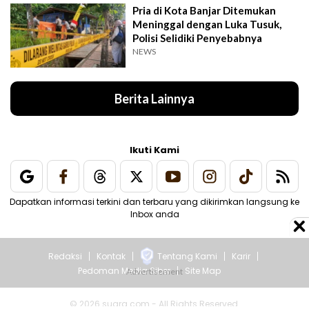
Pria di Kota Banjar Ditemukan
Meninggal dengan Luka Tusuk,
Polisi Selidiki Penyebabnya
NEWS
Berita Lainnya
Ikuti Kami
Dapatkan informasi terkini dan terbaru yang dikirimkan langsung ke
Inbox anda
Redaksi
Kontak
Tentang Kami
Karir
Pedoman Media Siber
Site Map
© 2026 suara.com - All Rights Reserved.