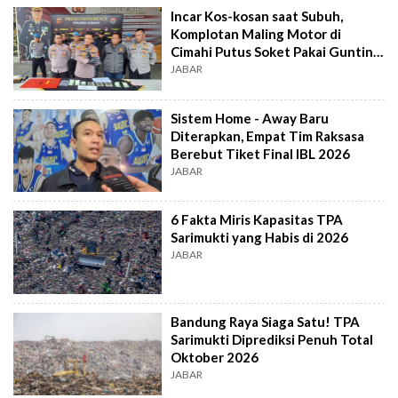
Incar Kos-kosan saat Subuh,
Komplotan Maling Motor di
Cimahi Putus Soket Pakai Gunting
Khusus
JABAR
Sistem Home - Away Baru
Diterapkan, Empat Tim Raksasa
Berebut Tiket Final IBL 2026
JABAR
6 Fakta Miris Kapasitas TPA
Sarimukti yang Habis di 2026
JABAR
Bandung Raya Siaga Satu! TPA
Sarimukti Diprediksi Penuh Total
Oktober 2026
JABAR