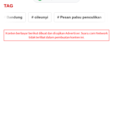
TAG
 Bandung
# cileunyi
# Pesan palsu penculikan
# Pe