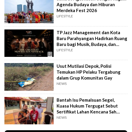
Agenda Budaya dan Hiburan
Merdeka Fest 2026
LIFESTYLE
TP Jazz Management dan Kota
Baru Parahyangan Hadirkan Ruang
Baru bagi Musik, Budaya, dan
Komunitas
LIFESTYLE
Usut Mutilasi Depok, Polisi
Temukan HP Pelaku Tergabung
dalam Grup Komunitas Gay
NEWS
Bantah Isu Pemalsuan Segel,
Kuasa Hukum Tergugat Sebut
Sertifikat Lahan Kencana Sah
Lewat PTSL
NEWS