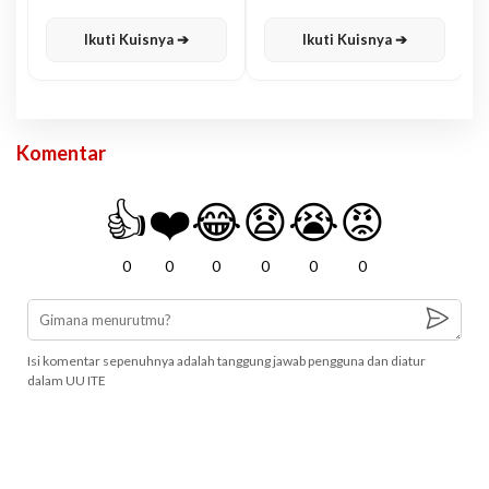
Karisma
Jawa
Ikuti Kuisnya ➔
Ikuti Kuisnya ➔
Komentar
👍
❤️
😂
😧
😭
😡
0
0
0
0
0
0
Isi komentar sepenuhnya adalah tanggung jawab pengguna dan diatur
dalam UU ITE