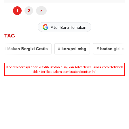
1
2
>
Atur, Baru Temukan
TAG
kan Bergizi Gratis
# korupsi mbg
# badan gizi nasional