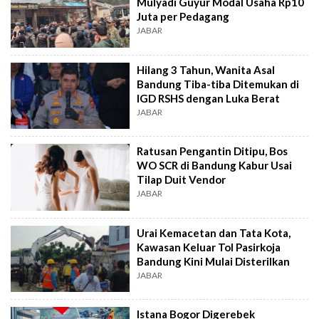
Mulyadi Guyur Modal Usaha Rp10
Juta per Pedagang
JABAR
Hilang 3 Tahun, Wanita Asal
Bandung Tiba-tiba Ditemukan di
IGD RSHS dengan Luka Berat
JABAR
Ratusan Pengantin Ditipu, Bos
WO SCR di Bandung Kabur Usai
Tilap Duit Vendor
JABAR
Urai Kemacetan dan Tata Kota,
Kawasan Keluar Tol Pasirkoja
Bandung Kini Mulai Disterilkan
JABAR
Istana Bogor Digerebek