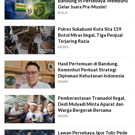
Bandung vs Persebaya: Memburu
Gelar Juara Pra-Musim!
BOLA
Polres Sukabumi Kota Sita 159
Botol Miras Ilegal, Tiga Penjual
Terjaring Razia
NEWS
Hasil Pertemuan di Bandung,
Kemenhut Perkuat Strategi
Diplomasi Kehutanan Indonesia
NEWS
Pemberantasan Tramadol Ilegal,
Dedi Mulyadi Minta Aparat dan
Warga Bergerak Bersama
NEWS
Lawan Persebaya, Igor Tolic Pede