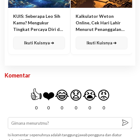
KUIS: Seberapa Leo Sih
Kalkulator Weton
Kamu? Mengukur
Online, Cek Hari Lahir
Tingkat Percaya Diri dan
Menurut Penanggalan
Karisma
Jawa
Ikuti Kuisnya ➔
Ikuti Kuisnya ➔
Komentar
👍
❤️
😂
😧
😭
😡
0
0
0
0
0
0
Isi komentar sepenuhnya adalah tanggung jawab pengguna dan diatur