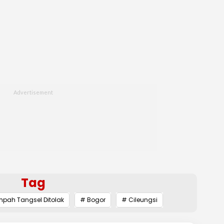
Tag
pah Tangsel Ditolak
# Bogor
# Cileungsi