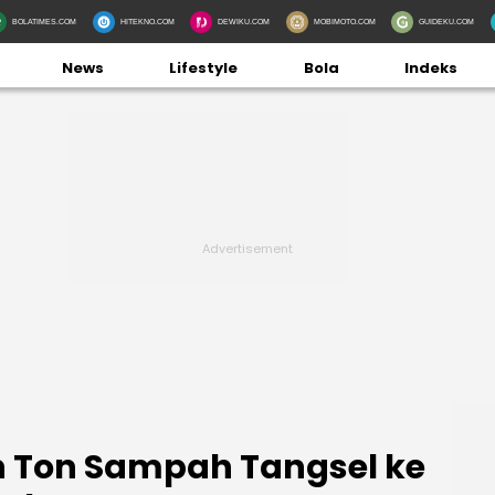
BOLATIMES.COM
HITEKNO.COM
DEWIKU.COM
MOBIMOTO.COM
GUIDEKU.COM
News
Lifestyle
Bola
Indeks
n Ton Sampah Tangsel ke