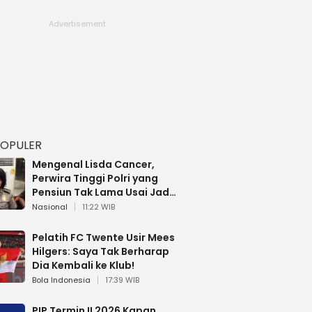
POPULER
Mengenal Lisda Cancer,
Perwira Tinggi Polri yang
Pensiun Tak Lama Usai Jadi
Brigjen
Nasional
11:22 WIB
Pelatih FC Twente Usir Mees
Hilgers: Saya Tak Berharap
Dia Kembali ke Klub!
Bola Indonesia
17:39 WIB
PIP Termin II 2026 Kapan