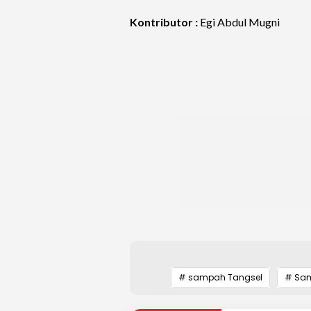
Kontributor :
Egi Abdul Mugni
# sampah Tangsel
# Sam