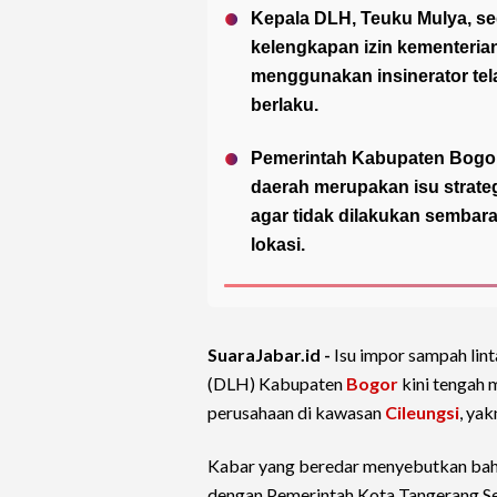
Kepala DLH, Teuku Mulya, s
kelengkapan izin kementeri
menggunakan insinerator tel
berlaku.
Pemerintah Kabupaten Bogo
daerah merupakan isu strateg
agar tidak dilakukan sembar
lokasi.
SuaraJabar.id -
Isu impor sampah lin
(DLH) Kabupaten
Bogor
kini tengah 
perusahaan di kawasan
Cileungsi
, ya
Kabar yang beredar menyebutkan bahw
dengan Pemerintah Kota Tangerang Se