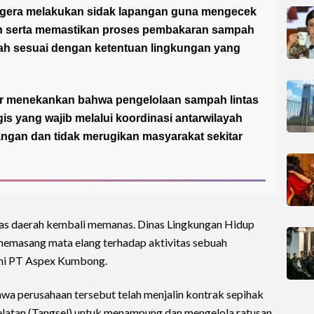
egera melakukan sidak lapangan guna mengecek
an serta memastikan proses pembakaran sampah
ah sesuai dengan ketentuan lingkungan yang
r menekankan bahwa pengelolaan sampah lintas
is yang wajib melalui koordinasi antarwilayah
angan dan tidak merugikan masyarakat sekitar
tas daerah kembali memanas. Dinas Lingkungan Hidup
memasang mata elang terhadap aktivitas sebuah
kni PT Aspex Kumbong.
a perusahaan tersebut telah menjalin kontrak sepihak
latan (Tangsel) untuk menampung dan mengelola ratusan