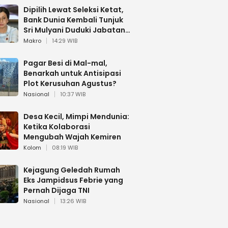
Dipilih Lewat Seleksi Ketat,
Bank Dunia Kembali Tunjuk
Sri Mulyani Duduki Jabatan
Strategis
Makro
14:29 WIB
Pagar Besi di Mal-mal,
Benarkah untuk Antisipasi
Plot Kerusuhan Agustus?
Nasional
10:37 WIB
Desa Kecil, Mimpi Mendunia:
Ketika Kolaborasi
Mengubah Wajah Kemiren
Kolom
08:19 WIB
Kejagung Geledah Rumah
Eks Jampidsus Febrie yang
Pernah Dijaga TNI
Nasional
13:26 WIB