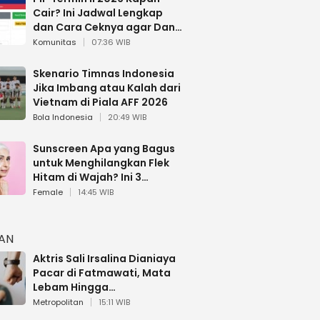
Cair? Ini Jadwal Lengkap
dan Cara Ceknya agar Dana
Tidak Hangus!
Komunitas
07:36 WIB
Skenario Timnas Indonesia
Jika Imbang atau Kalah dari
Vietnam di Piala AFF 2026
Bola Indonesia
20:49 WIB
Sunscreen Apa yang Bagus
untuk Menghilangkan Flek
Hitam di Wajah? Ini 3
Rekomendasi sesuai Review
Female
14:45 WIB
HAN
Aktris Sali Irsalina Dianiaya
Pacar di Fatmawati, Mata
Lebam Hingga
Diselamatkan Polantas
Metropolitan
15:11 WIB