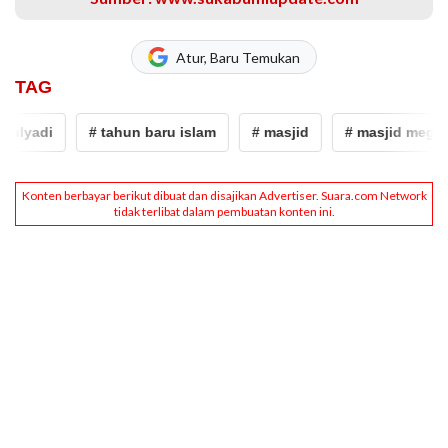
Atur, Baru Temukan
TAG
ulyadi
# tahun baru islam
# masjid
# masjid megah