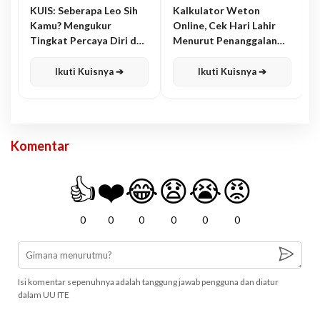
KUIS: Seberapa Leo Sih
Kalkulator Weton
Kamu? Mengukur
Online, Cek Hari Lahir
Tingkat Percaya Diri dan
Menurut Penanggalan
Karisma
Jawa
Ikuti Kuisnya ➔
Ikuti Kuisnya ➔
Komentar
👍
❤️
😂
😧
😭
😡
0
0
0
0
0
0
Isi komentar sepenuhnya adalah tanggung jawab pengguna dan diatur
dalam UU ITE