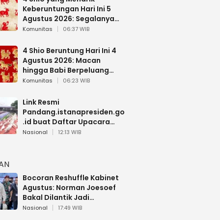
Keberuntungan Hari Ini 5
Agustus 2026: Segalanya
Berjalan Lancar
Komunitas
06:37 WIB
4 Shio Beruntung Hari Ini 4
Agustus 2026: Macan
hingga Babi Berpeluang
Dapat Kabar Baik
Komunitas
06:23 WIB
Link Resmi
Pandang.istanapresiden.go
.id buat Daftar Upacara
Bendera HUT RI di Istana
Nasional
12:13 WIB
Negara
HAN
Bocoran Reshuffle Kabinet
Agustus: Norman Joesoef
Bakal Dilantik Jadi
Wamenhan RI
Nasional
17:49 WIB