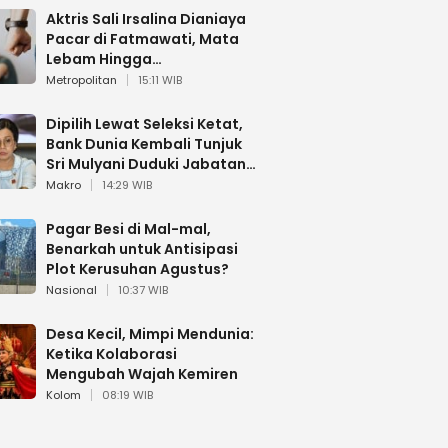
Aktris Sali Irsalina Dianiaya
Pacar di Fatmawati, Mata
Lebam Hingga
Diselamatkan Polantas
Metropolitan
15:11 WIB
Dipilih Lewat Seleksi Ketat,
Bank Dunia Kembali Tunjuk
Sri Mulyani Duduki Jabatan
Strategis
Makro
14:29 WIB
Pagar Besi di Mal-mal,
Benarkah untuk Antisipasi
Plot Kerusuhan Agustus?
Nasional
10:37 WIB
Desa Kecil, Mimpi Mendunia:
Ketika Kolaborasi
Mengubah Wajah Kemiren
Kolom
08:19 WIB