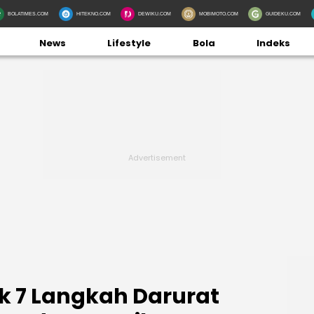
BOLATIMES.COM
HITEKNO.COM
DEWIKU.COM
MOBIMOTO.COM
GUIDEKU.COM
News
Lifestyle
Bola
Indeks
ak 7 Langkah Darurat