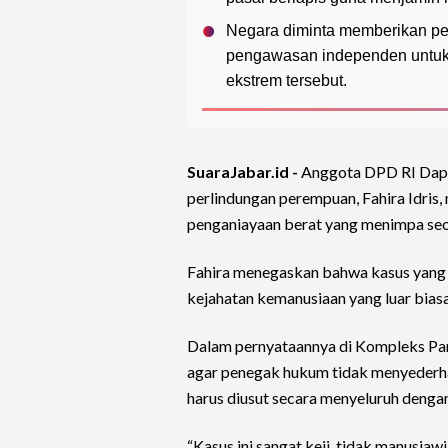
Negara diminta memberikan pem
pengawasan independen untuk 
ekstrem tersebut.
SuaraJabar.id -
Anggota DPD RI Dapil
perlindungan perempuan, Fahira Idris
penganiayaan berat yang menimpa se
Fahira menegaskan bahwa kasus yang 
kejahatan kemanusiaan yang luar biasa 
Dalam pernyataannya di Kompleks Par
agar penegak hukum tidak menyederha
harus diusut secara menyeluruh denga
“Kasus ini sangat keji, tidak manusiaw