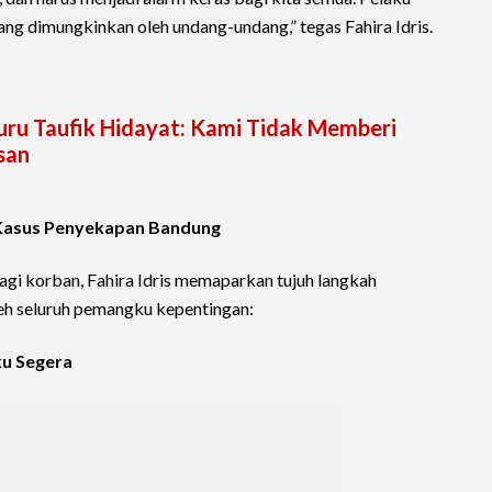
ang dimungkinkan oleh undang-undang,” tegas Fahira Idris.
uru Taufik Hidayat: Kami Tidak Memberi
san
Kasus Penyekapan Bandung
gi korban, Fahira Idris memaparkan tujuh langkah
leh seluruh pemangku kepentingan:
ku Segera