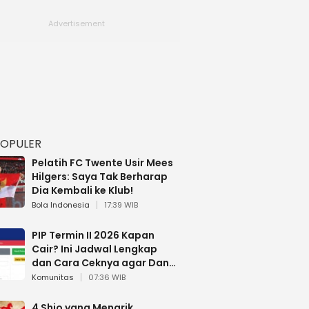
POPULER
Pelatih FC Twente Usir Mees
Hilgers: Saya Tak Berharap
Dia Kembali ke Klub!
Bola Indonesia
17:39 WIB
PIP Termin II 2026 Kapan
Cair? Ini Jadwal Lengkap
dan Cara Ceknya agar Dana
Tidak Hangus!
Komunitas
07:36 WIB
4 Shio yang Menarik