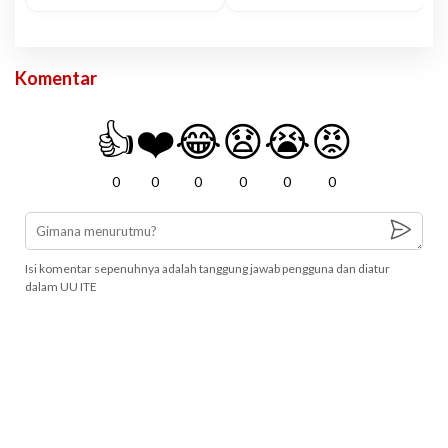
Komentar
👍
❤️
😂
😧
😭
😡
0
0
0
0
0
0
Isi komentar sepenuhnya adalah tanggung jawab pengguna dan diatur
dalam UU ITE