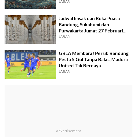
JABAR
Jadwal Imsak dan Buka Puasa
Bandung, Sukabumi dan
Purwakarta Jumat 27 Februari
2026
JABAR
GBLA Membara! Persib Bandung
Pesta 5 Gol Tanpa Balas, Madura
United Tak Berdaya
JABAR