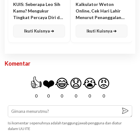
KUIS: Seberapa Leo Sih
Kalkulator Weton
Kamu? Mengukur
Online, Cek Hari Lahir
Tingkat Percaya Diri dan
Menurut Penanggalan
Karisma
Jawa
Ikuti Kuisnya ➔
Ikuti Kuisnya ➔
Komentar
👍
❤️
😂
😧
😭
😡
0
0
0
0
0
0
Isi komentar sepenuhnya adalah tanggung jawab pengguna dan diatur
dalam UU ITE