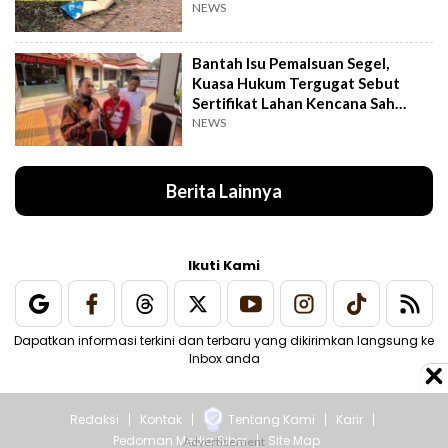
NEWS
Bantah Isu Pemalsuan Segel,
Kuasa Hukum Tergugat Sebut
Sertifikat Lahan Kencana Sah
Lewat PTSL
NEWS
Berita Lainnya
Ikuti Kami
Dapatkan informasi terkini dan terbaru yang dikirimkan langsung ke
Inbox anda
Redaksi
Kontak
Tentang Kami
Karir
Pedoman Media Siber
Site Map