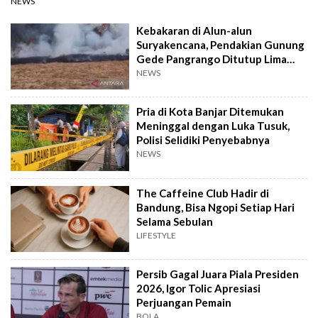
NEWS
Kebakaran di Alun-alun
Suryakencana, Pendakian Gunung
Gede Pangrango Ditutup Lima
Hari
NEWS
Pria di Kota Banjar Ditemukan
Meninggal dengan Luka Tusuk,
Polisi Selidiki Penyebabnya
NEWS
The Caffeine Club Hadir di
Bandung, Bisa Ngopi Setiap Hari
Selama Sebulan
LIFESTYLE
Persib Gagal Juara Piala Presiden
2026, Igor Tolic Apresiasi
Perjuangan Pemain
BOLA