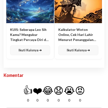
KUIS: Seberapa Leo Sih
Kalkulator Weton
Kamu? Mengukur
Online, Cek Hari Lahir
Tingkat Percaya Diri dan
Menurut Penanggalan
Karisma
Jawa
Ikuti Kuisnya ➔
Ikuti Kuisnya ➔
Komentar
👍
❤️
😂
😧
😭
😡
0
0
0
0
0
0