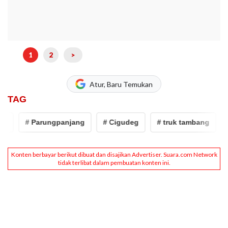
1
2
>
Atur, Baru Temukan
TAG
# Parungpanjang
# Cigudeg
# truk tambang
# 