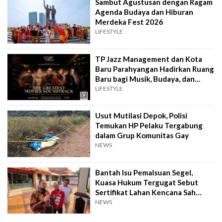
Sambut Agustusan dengan Ragam
Agenda Budaya dan Hiburan
Merdeka Fest 2026
LIFESTYLE
TP Jazz Management dan Kota
Baru Parahyangan Hadirkan Ruang
Baru bagi Musik, Budaya, dan
Komunitas
LIFESTYLE
Usut Mutilasi Depok, Polisi
Temukan HP Pelaku Tergabung
dalam Grup Komunitas Gay
NEWS
Bantah Isu Pemalsuan Segel,
Kuasa Hukum Tergugat Sebut
Sertifikat Lahan Kencana Sah
Lewat PTSL
NEWS