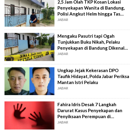
2,5 Jam Olah TKP Kosan Lokasi
Penyekapan Wanita di Bandung,
Polisi Angkut Helm hingga Tas
Berbungkus
JABAR
Mengaku Pasutri tapi Ogah
Tunjukkan Buku Nikah, Pelaku
Penyekapan di Bandung Dikenal
Arogan
JABAR
Ungkap Jejak Kekerasan DPO
Taufik Hidayat, Polda Jabar Periksa
Mantan Istri Pelaku
JABAR
Fahira Idris Desak 7 Langkah
Darurat Kasus Penyekapan dan
Penyiksaan Perempuan di
Bandung
JABAR