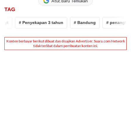
Atur, Baru Temukan
TAG
# Penyekapan 3 tahun
# Bandung
# penangkapan Ta