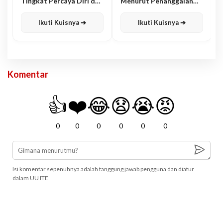
Tingkat Percaya Diri dan
Menurut Penanggalan
Karisma
Jawa
Ikuti Kuisnya ➔
Ikuti Kuisnya ➔
Komentar
👍
❤️
😂
😧
😭
😡
0
0
0
0
0
0
Isi komentar sepenuhnya adalah tanggung jawab pengguna dan diatur
dalam UU ITE