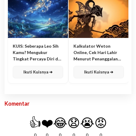
KUIS: Seberapa Leo Sih
Kalkulator Weton
Kamu? Mengukur
Online, Cek Hari Lahir
Tingkat Percaya Diri dan
Menurut Penanggalan
Karisma
Jawa
Ikuti Kuisnya ➔
Ikuti Kuisnya ➔
Komentar
👍
❤️
😂
😧
😭
😡
0
0
0
0
0
0