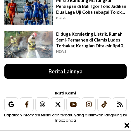
Persib Bandung Matangkan
Persiapan di Bali, Igor Tolic Jadikan
Dua Laga Uji Coba sebagai Tolok
Ukur
BOLA
Diduga Korsleting Listrik, Rumah
Semi-Permanen di Ciamis Ludes
Terbakar, Kerugian Ditaksir Rp40
Juta
NEWS
Berita Lainnya
Ikuti Kami
Dapatkan informasi terkini dan terbaru yang dikirimkan langsung ke
Inbox anda