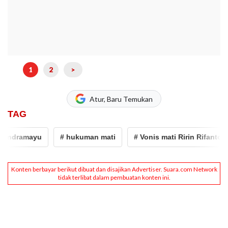
1
2
>
Atur, Baru Temukan
TAG
dramayu
# hukuman mati
# Vonis mati Ririn Rifanto