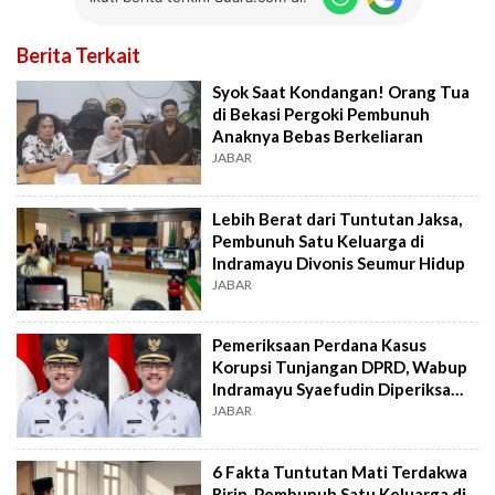
Berita Terkait
Syok Saat Kondangan! Orang Tua
di Bekasi Pergoki Pembunuh
Anaknya Bebas Berkeliaran
JABAR
Lebih Berat dari Tuntutan Jaksa,
Pembunuh Satu Keluarga di
Indramayu Divonis Seumur Hidup
JABAR
Pemeriksaan Perdana Kasus
Korupsi Tunjangan DPRD, Wabup
Indramayu Syaefudin Diperiksa
Kejati Jabar
JABAR
6 Fakta Tuntutan Mati Terdakwa
Ririn, Pembunuh Satu Keluarga di