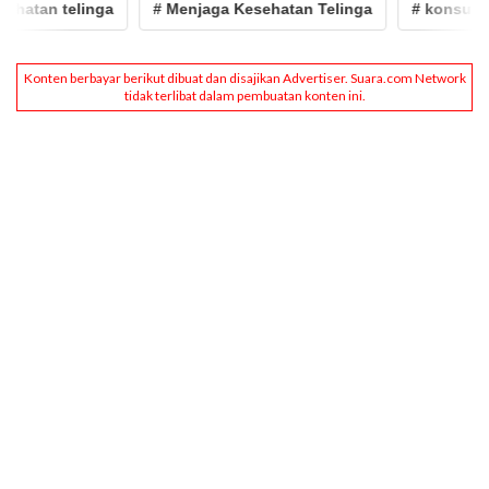
telinga
# Menjaga Kesehatan Telinga
# konsultasi keseh