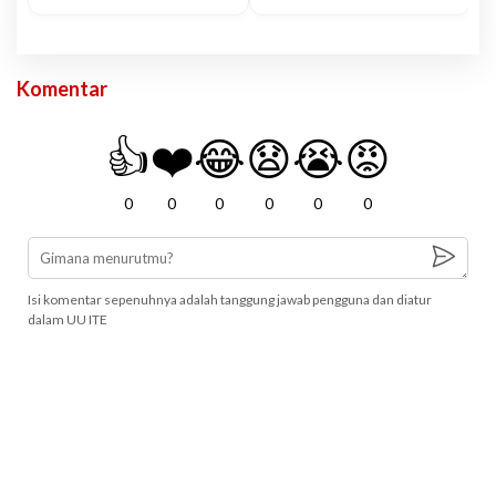
Komentar
👍
❤️
😂
😧
😭
😡
0
0
0
0
0
0
Isi komentar sepenuhnya adalah tanggung jawab pengguna dan diatur
dalam UU ITE