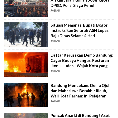
Ajakan Jarah Rumah 50 Anggota
DPRD, Polisi Siaga Penuh
JABAR
Situasi Memanas, Bupati Bogor
Instruksikan Seluruh ASN Lepas
Baju Dinas Selama 4 Hari
JABAR
Daftar Kerusakan Demo Bandung:
Cagar Budaya Hangus, Restoran
Ikonik Ludes - Wajah Kota yang
Terluka
JABAR
Bandung Mencekam: Demo Ojol
dan Mahasiswa Berakhir Ricuh,
Wali Kota Farhan: Ini Pelajaran
JABAR
Puncak Anarki di Bandung! Aset