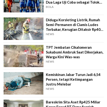
Dua Laga Uji Coba sebagai Tolok
Ukur
BOLA
Diduga Korsleting Listrik, Rumah
Semi-Permanen di Ciamis Ludes
Terbakar, Kerugian Ditaksir Rp40
Juta
NEWS
TPT Jembatan Cikalomeran
Sukabumi Ambruk Saat Dikerjakan,
Warga Kini Was-was
NEWS
Kemiskinan Jabar Turun Jadi 6,54
Persen, tetapi Ketimpangan
Justru Melebar
NEWS
Bareskrim Sita Aset Rp425 Miliar
Kasus Fraud PT Dana Syariah