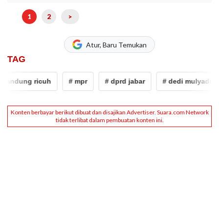
1
2
>
Atur, Baru Temukan
TAG
ndung ricuh
# mpr
# dprd jabar
# dedi mulyadi