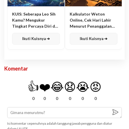
KUIS: Seberapa Leo Sih
Kalkulator Weton
Kamu? Mengukur
Online, Cek Hari Lahir
Tingkat Percaya Diri dan
Menurut Penanggalan
Karisma
Jawa
Ikuti Kuisnya ➔
Ikuti Kuisnya ➔
Komentar
👍
❤️
😂
😧
😭
😡
0
0
0
0
0
0
Isi komentar sepenuhnya adalah tanggung jawab pengguna dan diatur
dalam UU ITE